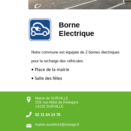
Borne
Electrique
Notre commune est équipée de 2 bornes électriques
pour la recharge des véhicules
• Place de la mairie
• Salle des fêtes
Mairie de SURVILLE
259, rue Abbé de Pellegars
14130 SURVILLE
02 31 64 14 78
mairie.surville14@orange.fr