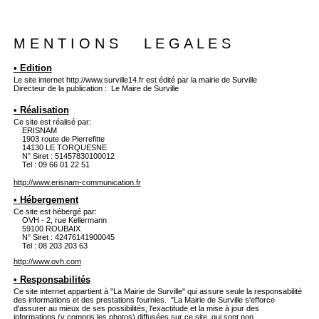
M E N T I O N S L E G A L E S
• Edition
Le site internet http://www.surville14.fr est édité par la mairie de Surville
Directeur de la publication : Le Maire de Surville
• Réalisation
Ce site est réalisé par:
ERISNAM
1903 route de Pierrefitte
14130 LE TORQUESNE
N° Siret : 51457830100012
Tel : 09 66 01 22 51
http://www.erisnam-communication.fr
• Hébergement
Ce site est hébergé par:
OVH - 2, rue Kellermann
59100 ROUBAIX
N° Siret : 42476141900045
Tel : 08 203 203 63
http://www.ovh.com
• Responsabilités
Ce site internet appartient à "La Mairie de Surville" qui assure seule la responsabilité
des informations et des prestations fournies. "La Mairie de Surville s'efforce
d'assurer au mieux de ses possibilités, l'exactitude et la mise à jour des
informations (y compris les photos) diffusées sur ce site, qui sont non