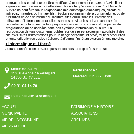
contractuelles et qui peuvent être modifiées à tout moment et sans préavis. Il est
expressément précisé à tout utilisateur de ce site qu'en aucun cas "La Mairie de
Surville ne peut être tenue responsable des dommages quelconques, directs ou
indirects, matériels ou immatériels, résultant notamment de la consultation et ou de
l'utilisation de ce site internet ou d'autres sites qui lui sont liés, comme des
utilisations d'informations textuelles, sonores ou visuelles qui auraient pu y être
recueillies et notamment de tout préjudice financier ou commercial, de pertes de
programmes ou de données dans son système d'information ou autre. La
reproduction de tous documents publiés sur ce site est seulement autorisée à des
fins exclusives d'informations pour un usage personnel et privé, toute reproduction
et toute utilisation de copies réalisées à d'autres fins étant expressément interdite.
• Informatique et Liberté
Aucune donnée ou information personnelle n'est enregistrée sur ce site.
Mairie de SURVILLE
Permanence :
259, rue Abbé de Pellegars
Mercredi 15h00 - 18h00
14130 SURVILLE
02 31 64 14 78
mairie.surville14@orange.fr
ACCUEIL
PATRIMOINE & HISTOIRE
MUNICIPALITE
ASSOCIATIONS
VIE DE LA COMMUNE
ARCHIVES
VIE PRATIQUE